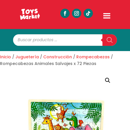
Búsqueda
de
productos
Inicio
/
Juguetería
/
Construcción
/
Rompecabezas
/
Rompecabezas Animales Salvajes x 72 Piezas