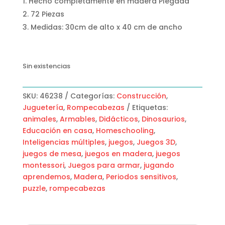
Hecho completamente en madera Plegada
72 Piezas
Medidas: 30cm de alto x 40 cm de ancho
Sin existencias
SKU:
46238
Categorías:
Construcción
,
Juguetería
,
Rompecabezas
Etiquetas:
animales
,
Armables
,
Didácticos
,
Dinosaurios
,
Educación en casa
,
Homeschooling
,
Inteligencias múltiples
,
juegos
,
Juegos 3D
,
juegos de mesa
,
juegos en madera
,
juegos
montessori
,
Juegos para armar
,
jugando
aprendemos
,
Madera
,
Periodos sensitivos
,
puzzle
,
rompecabezas