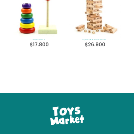
Torre Apilable Arco Iris
Jenga Grande de Madera Números
$
17.800
$
26.900