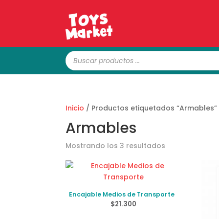
Búsqueda
de
productos
Inicio
/ Productos etiquetados “Armables”
Armables
Ordenado
Mostrando los 3 resultados
por
los
últimos
Encajable Medios de Transporte
$
21.300