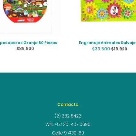
ecabezas Granja 80 Piezas
Engranaje Animales Salvaje
El
El
$
89.900
$
33.500
$
19.920
precio
prec
original
act
era:
es:
$33.500.
$19.
Contacto
(2) 382 8422
Wh: +57 301 407 0690
Calle 9 #30-69