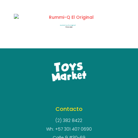
Rummi-Q El Original
$
99.900
Contacto
(2) 382 8422
Wh: +57 301 407 0690
Calle 9 #30-69