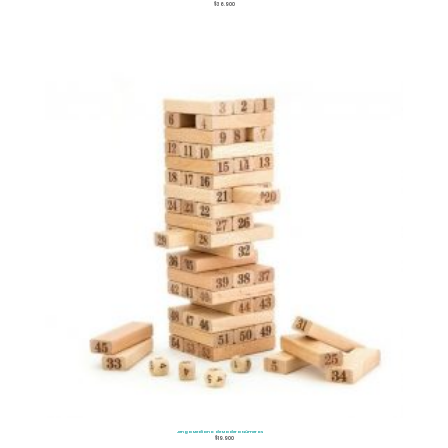
$
36.900
Jenga Mediano de Madera Números
$
19.900