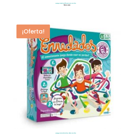
Juego Genios 11 Marca Ronda
$
109.900
¡Oferta!
Juego Enredados de Ronda