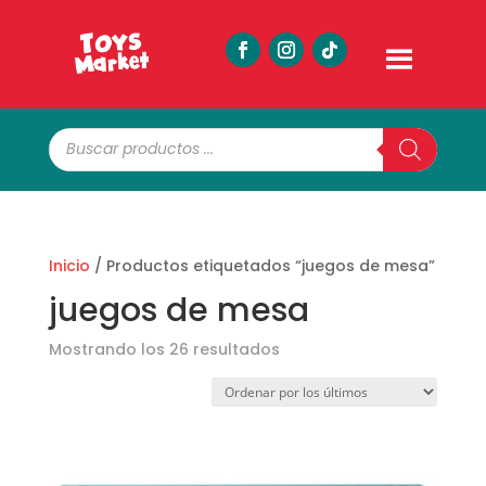
Búsqueda
de
productos
Inicio
/ Productos etiquetados “juegos de mesa”
juegos de mesa
Ordenado
Mostrando los 26 resultados
por
los
últimos