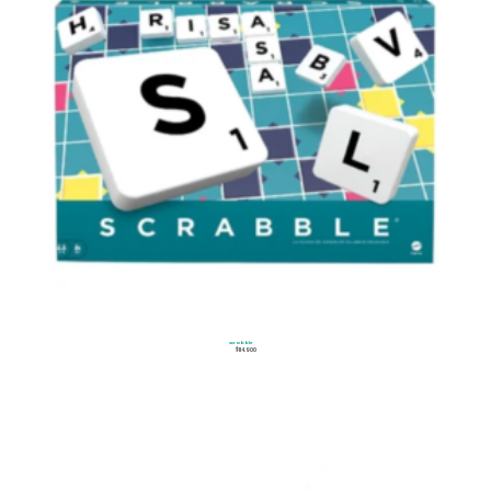
Scrabble
$
114.900