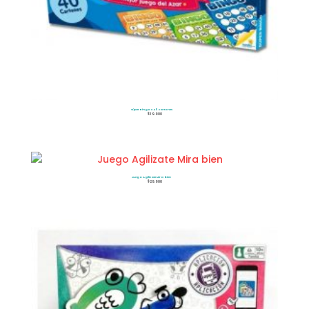
Súper Bingo x 40 cartones
$
39.900
Juego Agilizate Mira bien
$
29.900