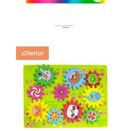
Domino Lotería y Escalera
$
29.900
¡Oferta!