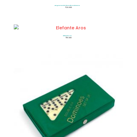
Jenga Grande de Madera Números
$
26.900
Elefante Aros
$
16.900