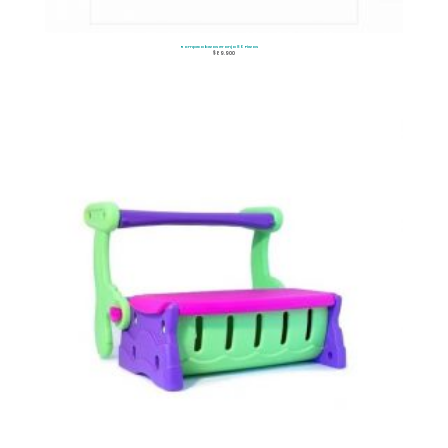
Rompecabezas Granja 80 Piezas
$
89.900