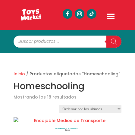
Búsqueda
de
productos
Inicio
/ Productos etiquetados “Homeschooling”
Homeschooling
Ordenado
Mostrando los 18 resultados
por
los
últimos
Encajable Medios de Transporte
$
21.300