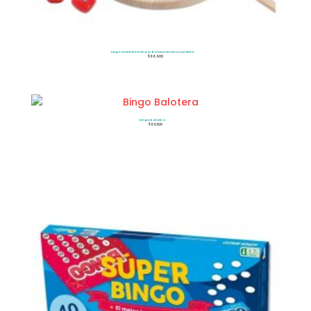
Juego Motricidad Fina Árbol De Manzana Numérico
$
66.900
Bingo Balotera
$
64.500