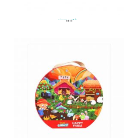
Set de Sonajeros Cangrejito
$
39.900