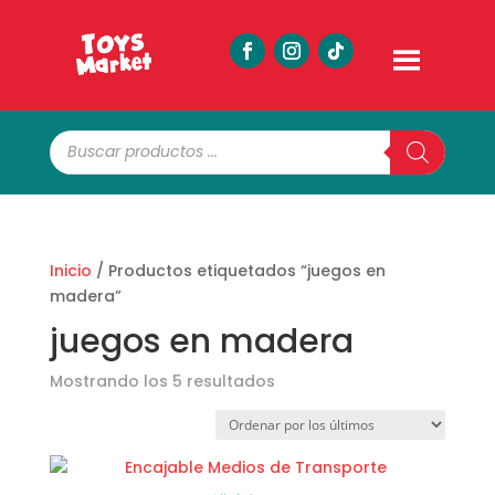
Búsqueda
de
productos
Inicio
/ Productos etiquetados “juegos en
madera”
juegos en madera
Ordenado
Mostrando los 5 resultados
por
los
últimos