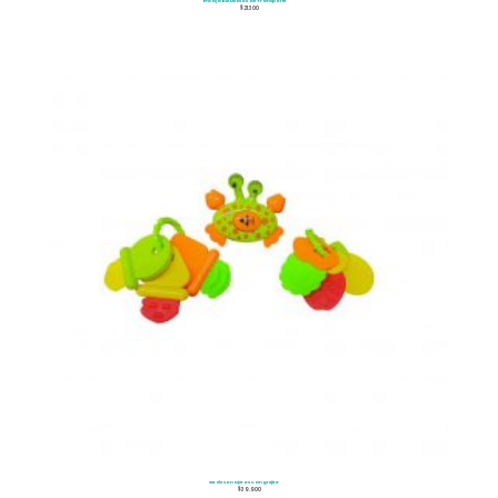
Encajable Medios de Transporte
$
21.300
Set de Sonajeros Cangrejito
$
39.900