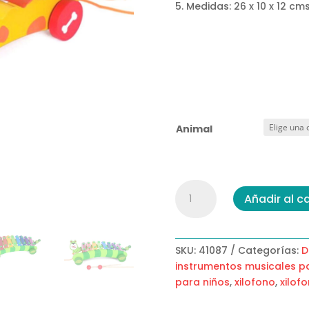
Medidas: 26 x 10 x 12 cm
Animal
Gran
Añadir al ca
Xilófono
De
Animales
cantidad
SKU:
41087
Categorías:
D
instrumentos musicales p
para niños
,
xilofono
,
xilof