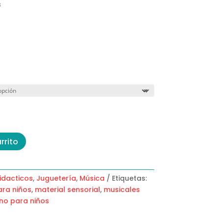
s
rrito
idacticos
,
Juguetería
,
Música
Etiquetas:
ara niños
,
material sensorial
,
musicales
ono para niños