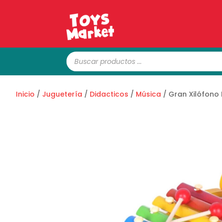
Búsqueda
de
productos
Inicio
/
Juguetería
/
Didacticos
/
Música
/ Gran Xilófono