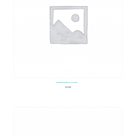
Didactico Enhebrar La Granja
$
23.500