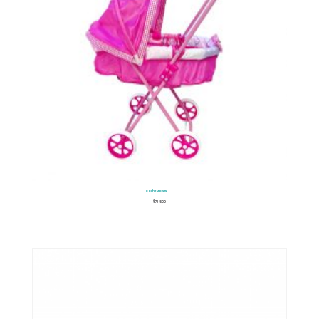
Coche Moises
$
73.500