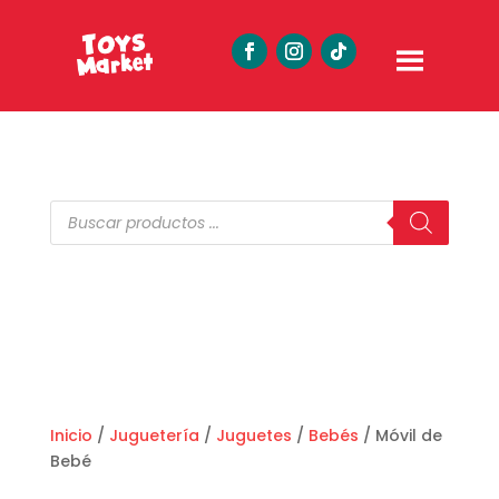
Búsqueda
de
productos
Inicio
/
Juguetería
/
Juguetes
/
Bebés
/ Móvil de
Bebé