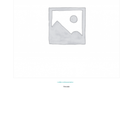
Tablero Reloj Numerico
$
56.000