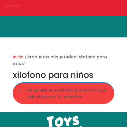
somos?
Búsqueda
de
productos
Inicio
/ Productos etiquetados “xilofono para
niños”
xilofono para niños
No se han encontrado productos que
coincidan con tu selección.