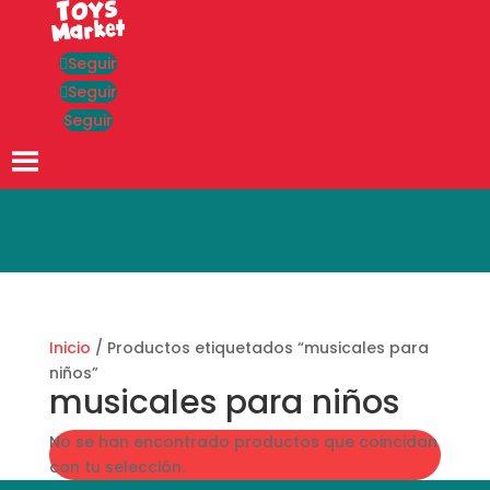
Seguir
Seguir
Seguir
Búsqueda
de
productos
Inicio
/ Productos etiquetados “musicales para
niños”
musicales para niños
No se han encontrado productos que coincidan
con tu selección.