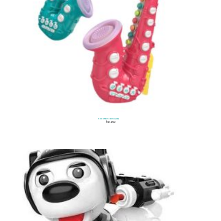
Saxofón con Luces
$
113.900