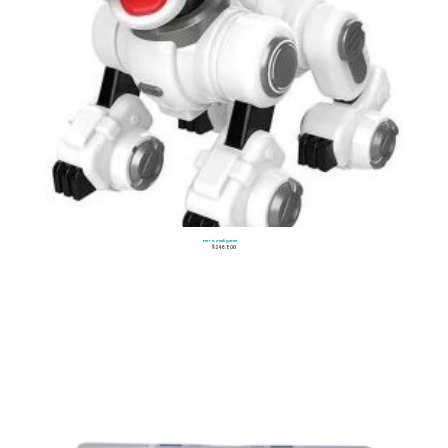
Perro Inteligente
$
246.800