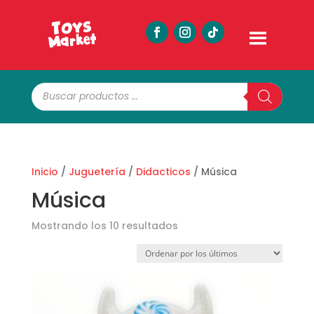
Búsqueda
de
productos
Inicio
/
Juguetería
/
Didacticos
/ Música
Música
Ordenado
Mostrando los 10 resultados
por
los
últimos