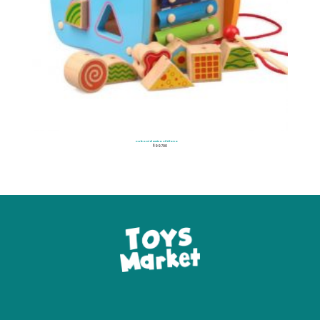
Cubo Didactico Xilófono
$
99.700