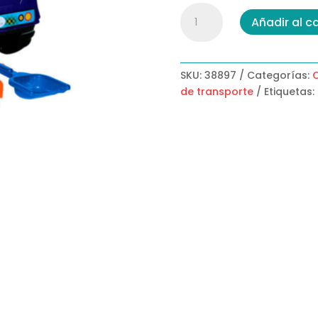
Volqueta
Añadir al ca
Carbonera
con
Casco
y
SKU:
38897
Categorías:
C
Herramienta
de transporte
Etiquetas:
cantidad