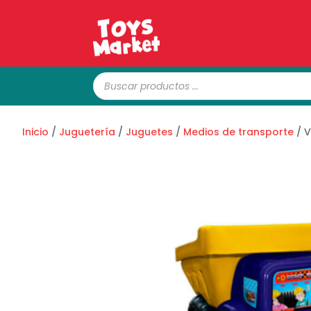
Búsqueda
de
productos
Inicio
/
Juguetería
/
Juguetes
/
Medios de transporte
/ V