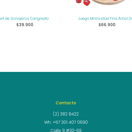
Set de Sonajeros Cangrejito
Juego Motricidad Fina Árbol D
Manzana Numérico
$
39.900
$
66.900
Contacto
(2) 382 8422
Wh: +57 301 407 0690
Calle 9 #30-69