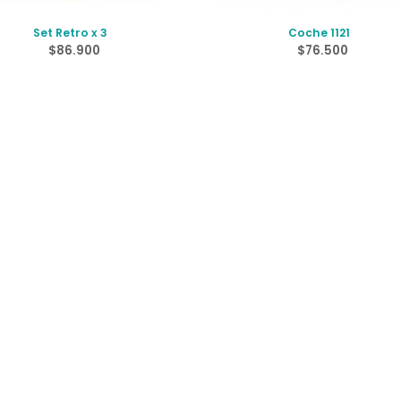
Set Retro x 3
Coche 1121
$
86.900
$
76.500