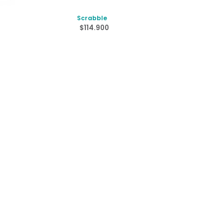
Scrabble
$
114.900