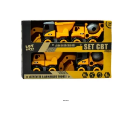
Set CBT x4
$
50.000