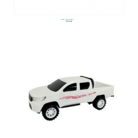
Pista Tren Madera
$
54.800