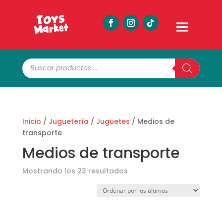
Búsqueda
de
productos
Inicio
/
Juguetería
/
Juguetes
/ Medios de
transporte
Medios de transporte
Ordenado
Mostrando los 23 resultados
por
los
últimos