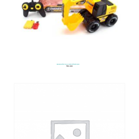
Excavadora A Control Remoto
$
119.900