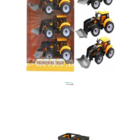
Set Retro x 3
$
86.900