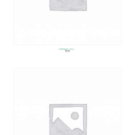
Set Helicóptero Y Moto
$
11.900