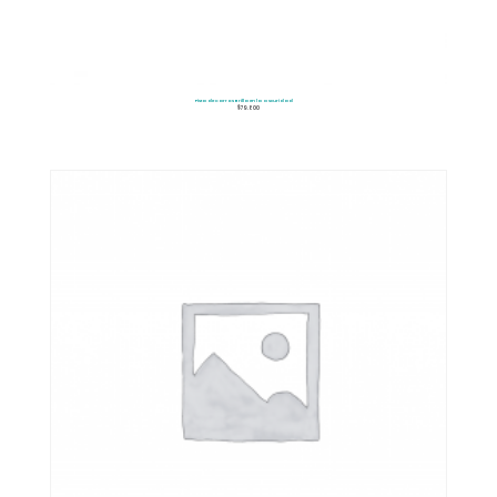
Pista de Carros Brilla en la Oscuridad
$
79.800