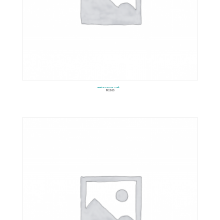
Estuche Carros Truck
$
12.300