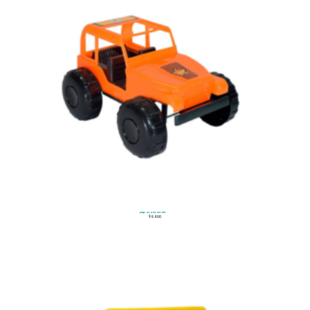
Jeep 4×4 Grande
$
9.600