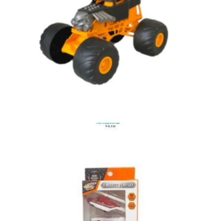
Carro Mega Monster
$
42.800