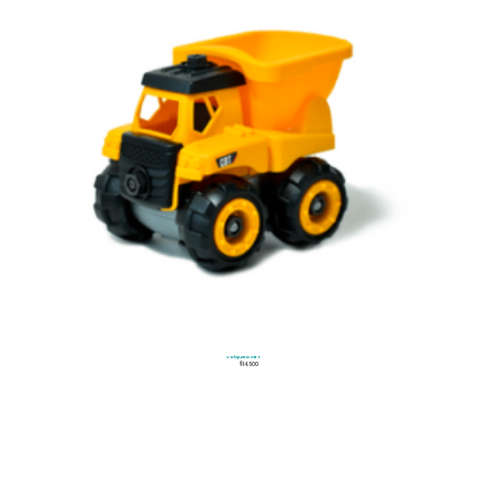
Volqueta CBT
$
14.500