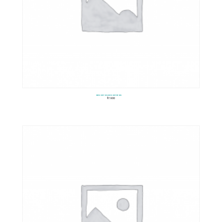
Set Carros De Carreras
$
7.900