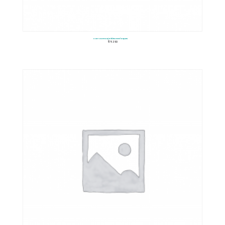
Carros Encajables De Bloques
$
78.350