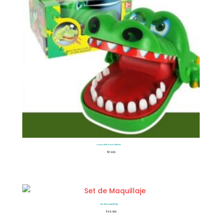
Cocodrilo Mordelón
$
17.900
Set de Maquillaje
$
66.400