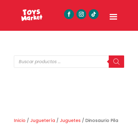
Búsqueda
de
productos
Inicio
/
Juguetería
/
Juguetes
/ Dinosaurio Pila