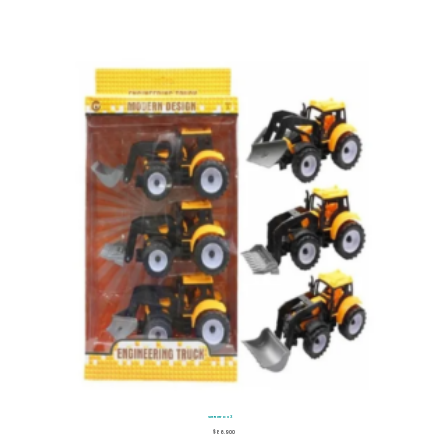
Set Retro x 3
$
86.900