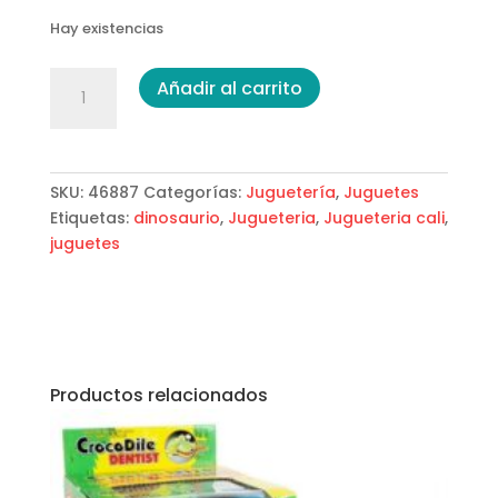
Hay existencias
Dinosaurio
Añadir al carrito
Pila
cantidad
SKU:
46887
Categorías:
Juguetería
,
Juguetes
Etiquetas:
dinosaurio
,
Jugueteria
,
Jugueteria cali
,
juguetes
Productos relacionados