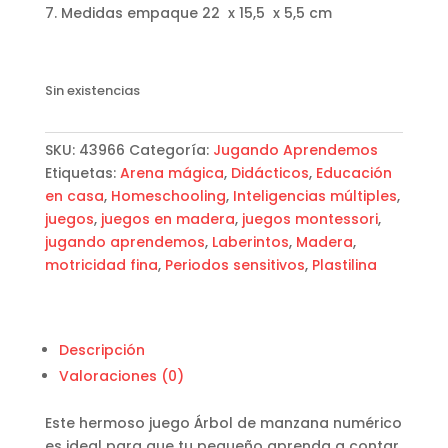
Medidas empaque 22 x 15,5 x 5,5 cm
Sin existencias
SKU:
43966
Categoría:
Jugando Aprendemos
Etiquetas:
Arena mágica
,
Didácticos
,
Educación
en casa
,
Homeschooling
,
Inteligencias múltiples
,
juegos
,
juegos en madera
,
juegos montessori
,
jugando aprendemos
,
Laberintos
,
Madera
,
motricidad fina
,
Periodos sensitivos
,
Plastilina
Descripción
Valoraciones (0)
Este hermoso juego Árbol de manzana numérico
es ideal para que tu pequeño aprenda a contar