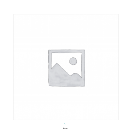
Tablero Reloj Numerico
$
56.000