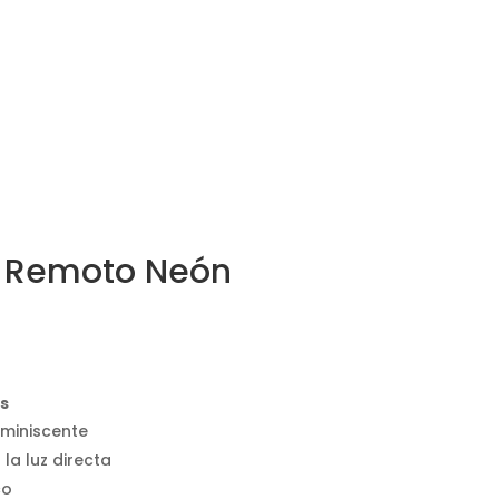
l Remoto Neón
as
uminiscente
la luz directa
co