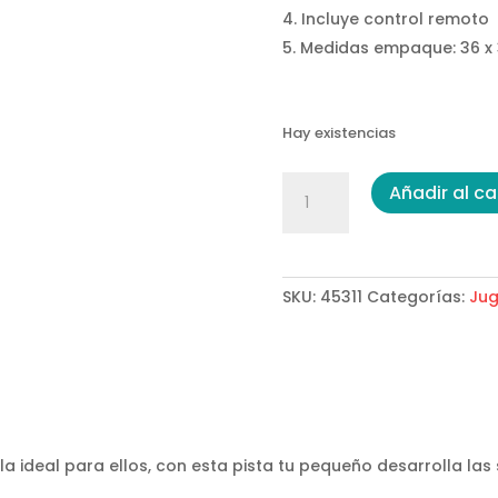
Incluye control remoto
Medidas empaque: 36 x
Hay existencias
Pista
Añadir al ca
Control
Remoto
Neón
cantidad
SKU:
45311
Categorías:
Jug
 ideal para ellos, con esta pista tu pequeño desarrolla las 