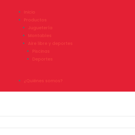
Inicio
Productos
Juguetería
Montables
Aire libre y deportes
Piscinas
Deportes
¿Quiénes somos?