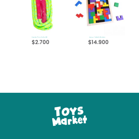
Cuerda Para Saltar 2M
Juego Tetris En Madera
$
2.700
$
14.900