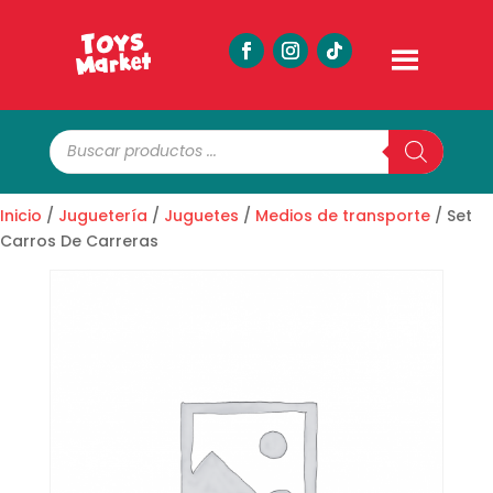
Búsqueda
de
productos
Inicio
/
Juguetería
/
Juguetes
/
Medios de transporte
/ Set
Carros De Carreras