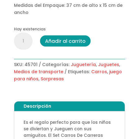
Medidas del Empaque: 37 cm de alto x 15 cm de
ancho
Hay existencias
Set
Añadir al carrito
Carros
De
Carreras
cantidad
SKU:
45701
Categorías:
Juguetería
,
Juguetes
,
Medios de transporte
Etiquetas:
Carros
,
juego
para niños
,
Sorpresas
Descripción
Es el regalo perfecto para que los niños
se diviertan y Jueguen con sus
amiguitos. El Set Carros De Carreras