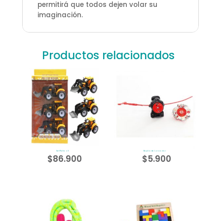
permitirá que todos dejen volar su
imaginación.
Productos relacionados
Set Retro x 3
Beyblade Lanzador
$
86.900
$
5.900