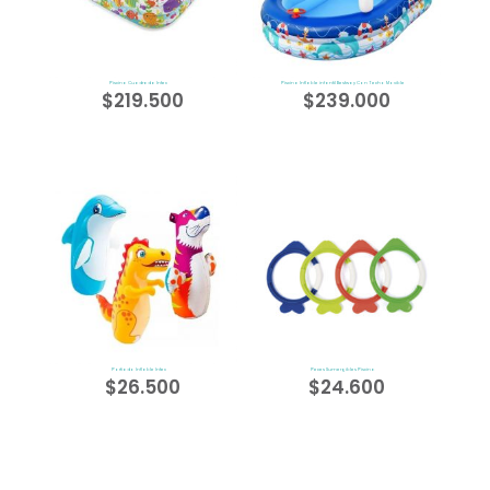
Piscina Cuadrada Intex
Piscina Inflable infantil Bestway Con Techo Movible
$
219.500
$
239.000
Porfiado Inflable Intex
Peces Sumergibles Piscina
$
26.500
$
24.600