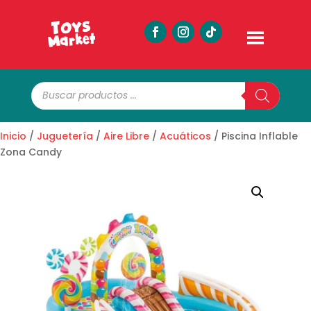
Búsqueda
de
productos
Inicio
/
Juguetería
/
Aire Libre
/
Acuáticos
/ Piscina Inflable
Zona Candy