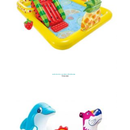
Resbalador Acuático Inflable Intex
$
442.900