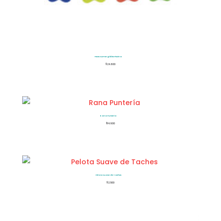
Peces Sumergibles Piscina
$
24.600
Rana Puntería
$
14.900
Pelota Suave de Taches
$
2.500