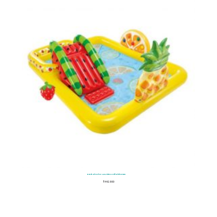
Resbalador Acuático Inflable Intex
$
442.900