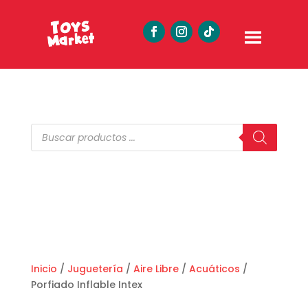
Búsqueda
de
productos
Inicio
/
Juguetería
/
Aire Libre
/
Acuáticos
/
Porfiado Inflable Intex