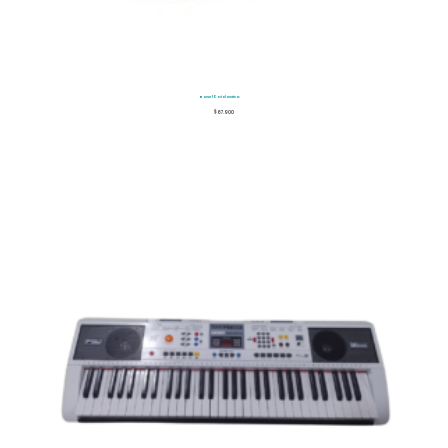
Base 10 Didactico
$
67.900