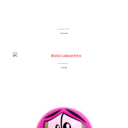
Organeta Grande
$
399.900
Bola Laberinto
$
26.500