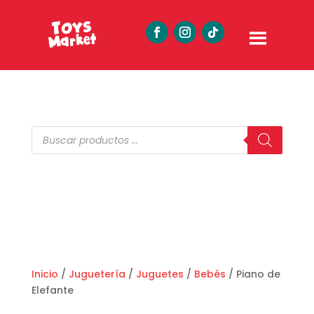
Búsqueda
de
productos
Inicio
/
Juguetería
/
Juguetes
/
Bebés
/ Piano de
Elefante