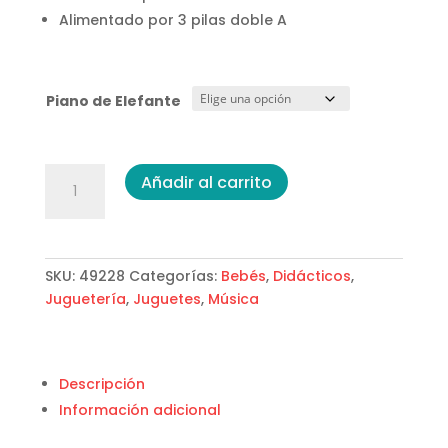
Alimentado por 3 pilas doble A
Piano de Elefante
Piano
Añadir al carrito
de
Elefante
cantidad
SKU:
49228
Categorías:
Bebés
,
Didácticos
,
Juguetería
,
Juguetes
,
Música
Descripción
Información adicional