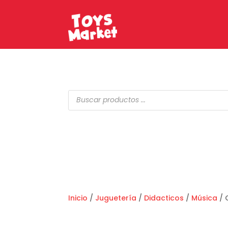
Búsqueda
de
productos
Inicio
/
Juguetería
/
Didacticos
/
Música
/ 