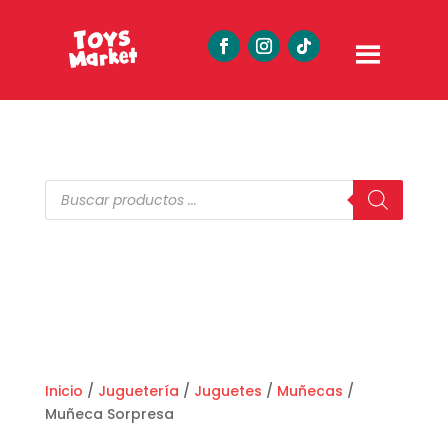
Búsqueda
de
productos
Inicio
/
Juguetería
/
Juguetes
/
Muñecas
/
Muñeca Sorpresa