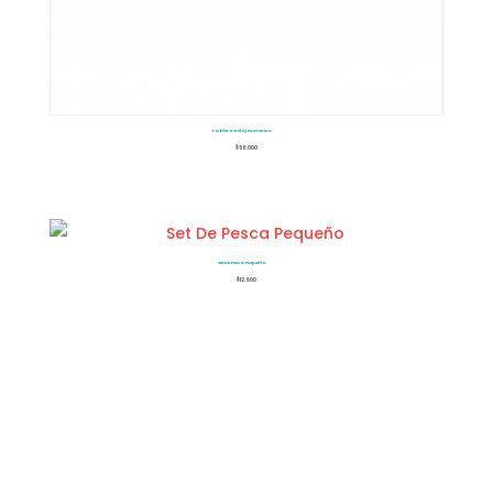
Tablero Reloj Numerico
$
56.000
Set De Pesca Pequeño
$
12.900