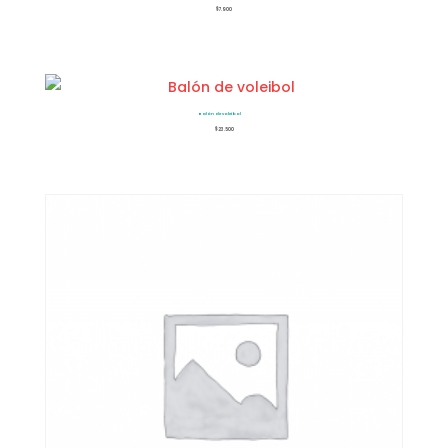
$
7.900
Balón de voleibol
$
23.500