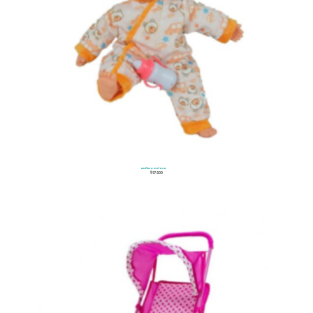
Muñeco Goloso
$
57.500