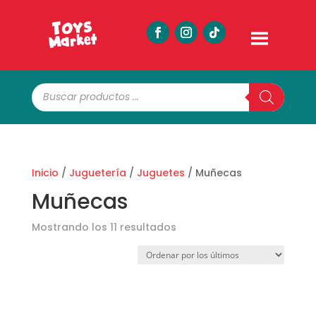
Búsqueda
de
productos
Inicio
/
Juguetería
/
Juguetes
/ Muñecas
Muñecas
Ordenado
Mostrando los 11 resultados
por
los
últimos