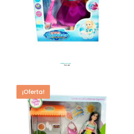
Muñeca Scooter
$
93.400
¡Oferta!