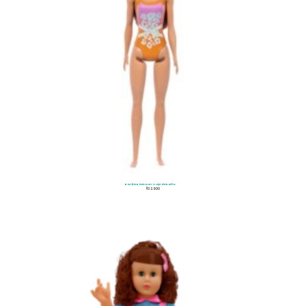
Barbie Básica en Traje de Baño
$
32.900