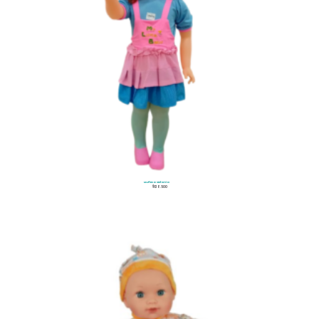
Muñeca Stefania
$
138.500