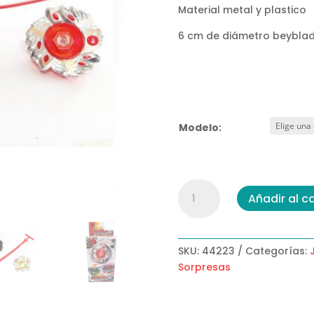
Material metal y plastico
6 cm de diámetro beybla
Modelo:
Beyblade
Añadir al ca
Lanzador
cantidad
SKU:
44223
Categorías:
Sorpresas