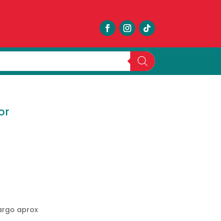
or
largo aprox