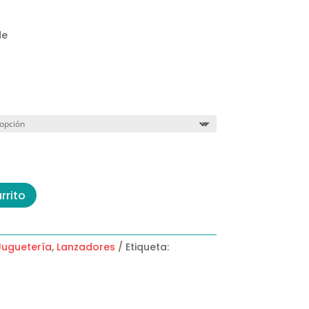
de
rrito
Juguetería
,
Lanzadores
Etiqueta: