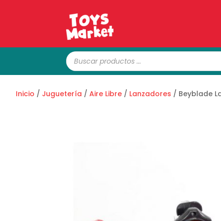
Búsqueda
de
productos
Inicio
/
Juguetería
/
Aire Libre
/
Lanzadores
/ Beyblade L