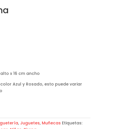
na
 alto x 16 cm ancho
 color Azul y Rosado, esto puede variar
o
guetería
,
Juguetes
,
Muñecas
Etiquetas: