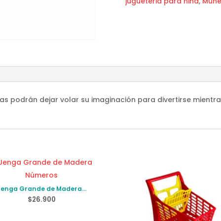
jugueteria para niña
,
Muñe
as podrán dejar volar su imaginación para divertirse mientra
Jenga Grande de Madera
Números
$
26.900