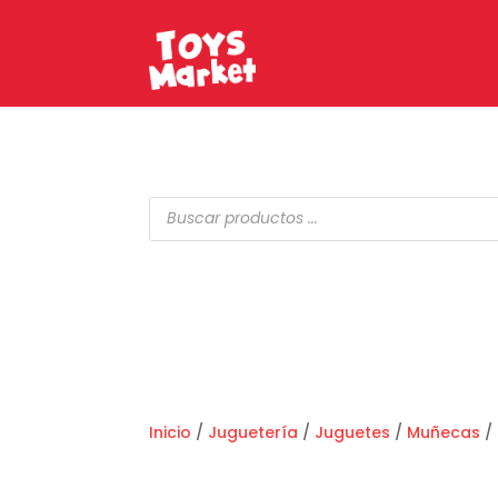
Búsqueda
de
productos
Inicio
/
Juguetería
/
Juguetes
/
Muñecas
/