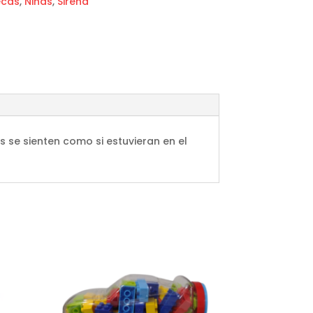
cas
,
Niñas
,
Sirena
s se sienten como si estuvieran en el