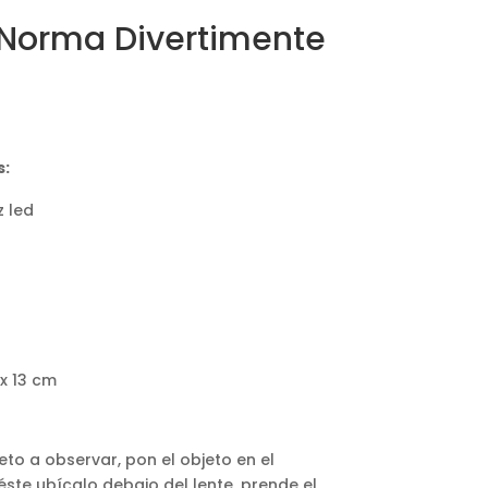
 Norma Divertimente
s:
z led
x 13 cm
to a observar, pon el objeto en el
éste ubícalo debajo del lente, prende el