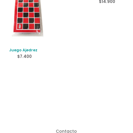
y Culebras
$
14.900
Juego Ajedrez
$
7.400
Contacto