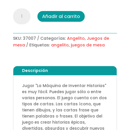
La
Añadir al carrito
Máquina
de
Inventar
Historias
SKU:
37007
Categorías:
Angelito
,
Juegos de
cantidad
mesa
Etiquetas:
angelito
,
juegos de mesa
Descripción
Jugar "La Máquina de Inventar Historias"
es muy fácil. Puedes jugar sólo o entre
varias personas. El juego cuenta con dos
tipos de cartas. Las cartas ícono, que
tienen dibujos, y las cartas frase que
tienen palabras o frases. El objetivo del
juego es crear historias épicas,
divertidas, absurdas y descubrir nuevos