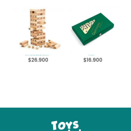
Jenga Grande de Madera Números
Dominó
$
26.900
$
16.900