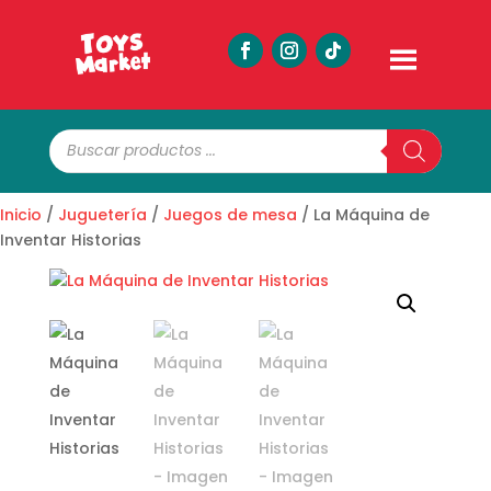
Búsqueda
de
productos
Inicio
/
Juguetería
/
Juegos de mesa
/ La Máquina de
Inventar Historias