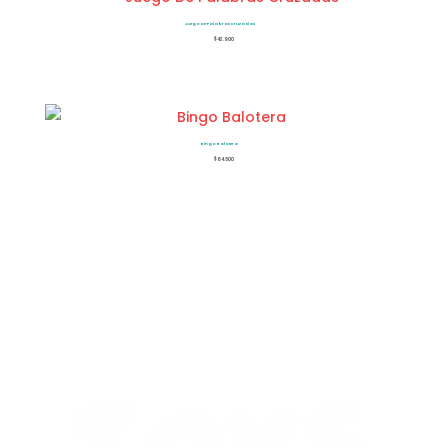
Juego De Palabras Cruzadas
$
43.900
Bingo Balotera
$
64.500