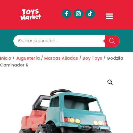
Búsqueda
de
productos
Inicio
/
Juguetería
/
Marcas Aliadas
/
Boy Toys
/ Godzila
Caminador R