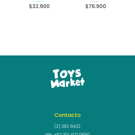
Monster Bloques
Jeep sencillo
$
32.900
$
76.900
Contacto
(2) 382 8422
Wh: +57 301 407 0690