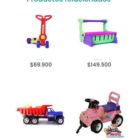
Scooter
Pupitre 3 en 1
$
69.900
$
149.500