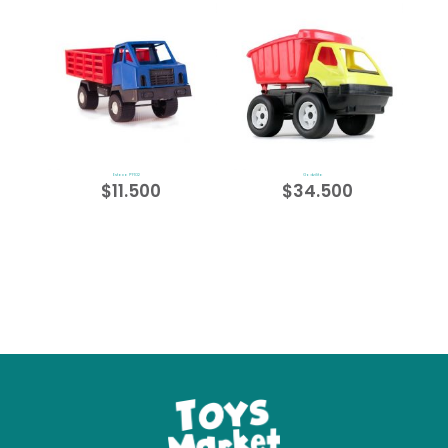
Estaca PF102
Godzilita
$
11.500
$
34.500