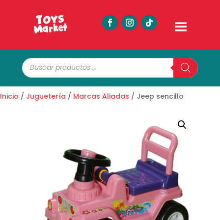
Búsqueda
de
productos
Inicio
/
Juguetería
/
Marcas Aliadas
/ Jeep sencillo