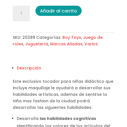
Mi
Añadir al carrito
primer
tocador
cantidad
SKU:
20389
Categorías:
Boy Toys
,
Juego de
roles
,
Juguetería
,
Marcas Aliadas
,
Varios
Descripción
Este exclusivo tocador para niñas didáctico que
incluye maquillaje le ayudará a desarrollar sus
habilidades artísticas, ademas de sentirse la
niña mas fashion de la ciudad podrá
desarrollar las siguientes habilidades:
Desarrolla
las habilidades cognitivas
identificando los colores de los artículos del