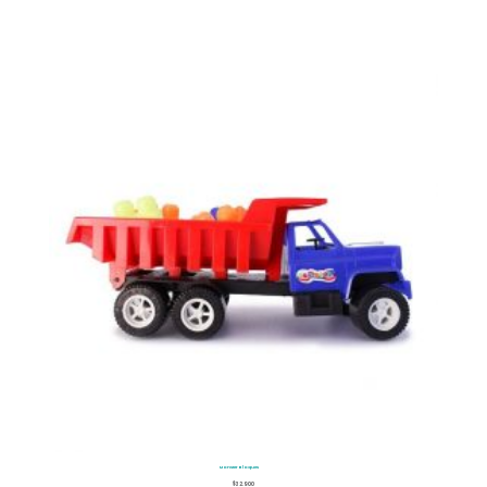
Monster Bloques
$
32.900