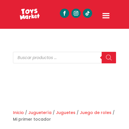
Búsqueda
de
productos
Inicio
/
Juguetería
/
Juguetes
/
Juego de roles
/
Mi primer tocador