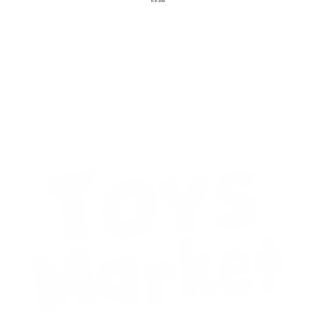
$
76.900