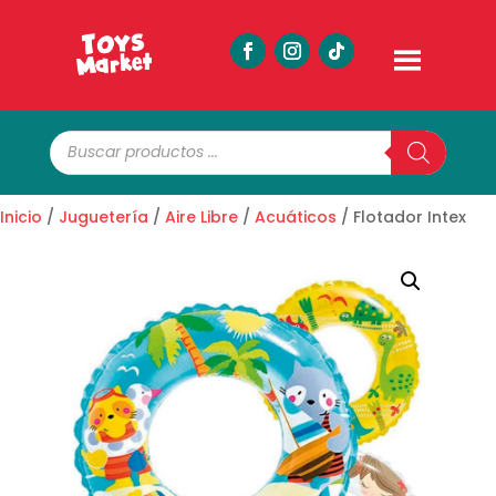
Búsqueda
de
productos
Inicio
/
Juguetería
/
Aire Libre
/
Acuáticos
/ Flotador Intex