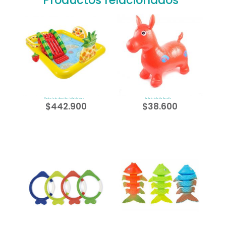
Productos relacionados
Resbalador Acuático Inflable Intex
Saltarin Inflable Sencillo
$
442.900
$
38.600