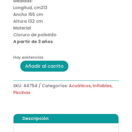
Medidas:
Longitud, cm213
Ancho 155 cm
Altura 132 cm
Material
Cloruro de polivinilo
A partir de 3 años
Hay existencias
Añadir al carrito
Piscina
Inflable
infantil
SKU:
44754
Categorías:
Acuáticos
,
Inflables
,
Bestway
Piscinas
Con
Techo
Movible
cantidad
Descripción