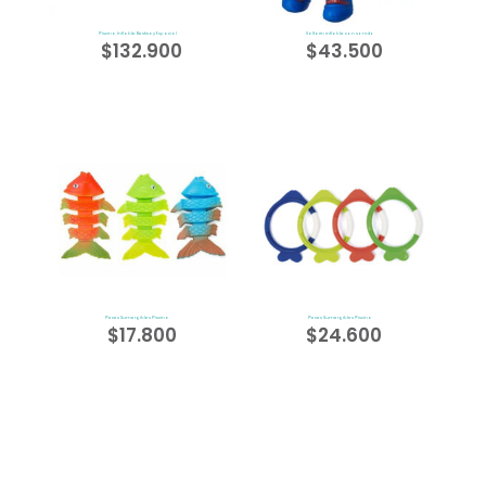
Piscina Inflable Bestway Espacial
Saltarin inflable con sonido
$
132.900
$
43.500
Peces Sumergibles Piscina
Peces Sumergibles Piscina
$
17.800
$
24.600