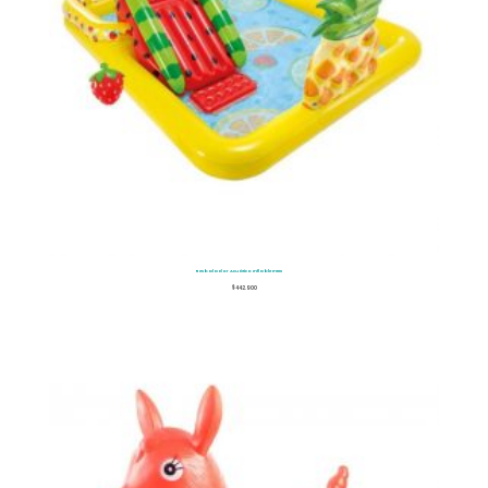
Resbalador Acuático Inflable Intex
$
442.900