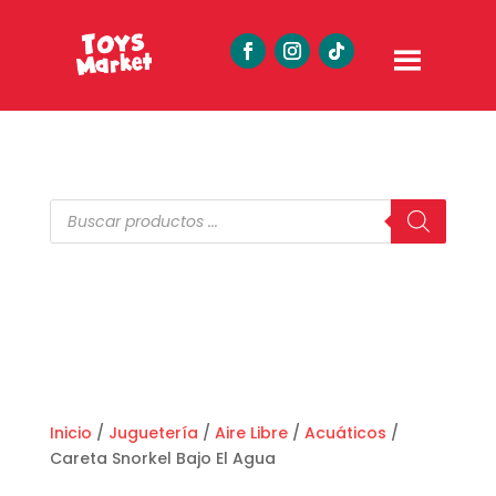
Búsqueda
de
productos
Inicio
/
Juguetería
/
Aire Libre
/
Acuáticos
/
Careta Snorkel Bajo El Agua