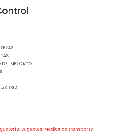
ontrol
NTERAS
ERAS
O DEL MERCADO
R
5X11X12
guetería
,
Juguetes
,
Medios de transporte