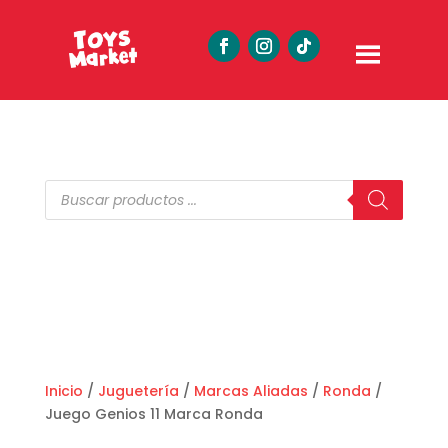
Búsqueda
de
productos
Inicio
/
Juguetería
/
Marcas Aliadas
/
Ronda
/
Juego Genios 11 Marca Ronda