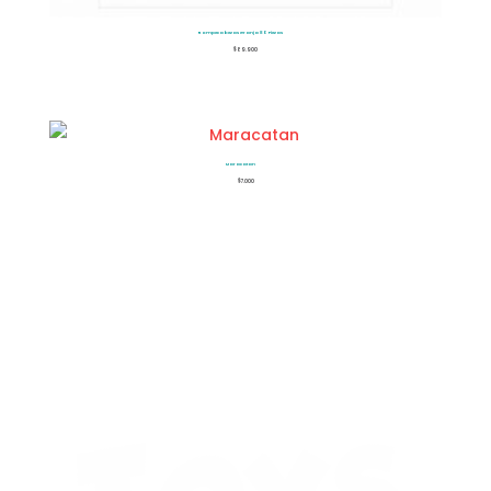
Rompecabezas Granja 80 Piezas
$
89.900
Maracatan
$
7.000