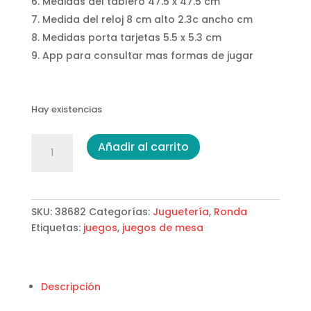
Medidas del tablero 47.5 x 47.5 cm
Medida del reloj 8 cm alto 2.3c ancho cm
Medidas porta tarjetas 5.5 x 5.3 cm
App para consultar mas formas de jugar
Hay existencias
Juego
Añadir al carrito
Genios
11
Marca
Ronda
SKU:
38682
Categorías:
Juguetería
,
Ronda
cantidad
Etiquetas:
juegos
,
juegos de mesa
Descripción