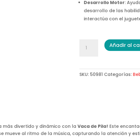
Desarrollo Motor
: Ayud
desarrollo de las habil
interactúa con el juguet
Vaca
Añadir al ca
de
Pila
cantidad
SKU:
50981
Categorías:
Be
a más divertido y dinámico con la
Vaca de Pila!
Este encantad
e mueve al ritmo de la música, capturando la atención y es