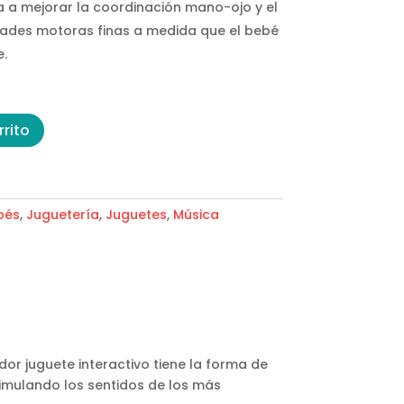
a a mejorar la coordinación mano-ojo y el
idades motoras finas a medida que el bebé
e.
rrito
bés
,
Juguetería
,
Juguetes
,
Música
or juguete interactivo tiene la forma de
timulando los sentidos de los más