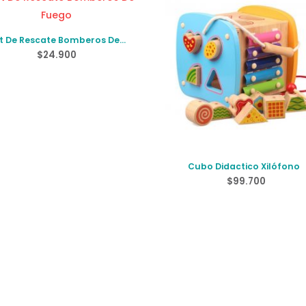
t De Rescate Bomberos De
Fuego
$
24.900
Cubo Didactico Xilófono
$
99.700