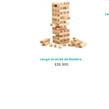
Se
Jenga Grande de Madera
Números
$
26.900