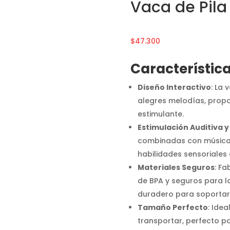
Vaca de Pila
$
47.300
Característica
Diseño Interactivo
: La 
alegres melodías, prop
estimulante.
Estimulación Auditiva y
combinadas con música 
habilidades sensoriales 
Materiales Seguros
: Fa
de BPA y seguros para lo
duradero para soportar e
Tamaño Perfecto
: Ide
transportar, perfecto pa