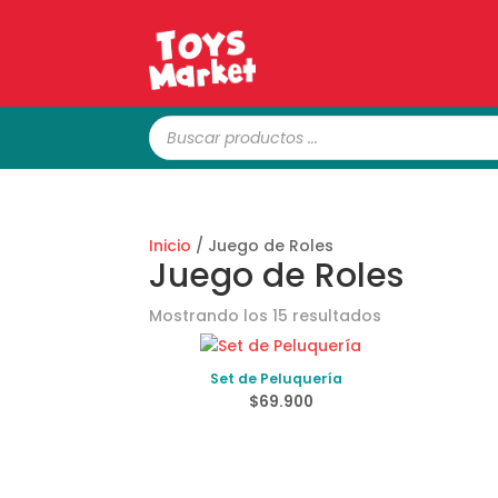
Búsqueda
de
productos
Inicio
/ Juego de Roles
Juego de Roles
Ordenado
Mostrando los 15 resultados
por
los
Set de Peluquería
últimos
$
69.900