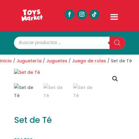
Búsqueda
de
productos
Inicio
/
Juguetería
/
Juguetes
/
Juego de roles
/ Set de Té
Set de Té