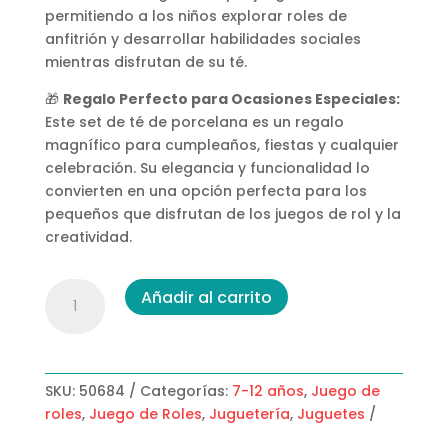
permitiendo a los niños explorar roles de
anfitrión y desarrollar habilidades sociales
mientras disfrutan de su té.
🎁
Regalo Perfecto para Ocasiones Especiales:
Este set de té de porcelana es un regalo
magnífico para cumpleaños, fiestas y cualquier
celebración. Su elegancia y funcionalidad lo
convierten en una opción perfecta para los
pequeños que disfrutan de los juegos de rol y la
creatividad.
Set
Añadir al carrito
de
Té
cantidad
SKU:
50684
Categorías:
7-12 años
,
Juego de
roles
,
Juego de Roles
,
Juguetería
,
Juguetes