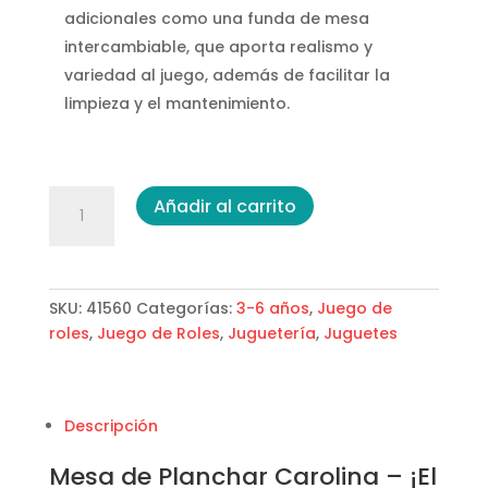
adicionales como una funda de mesa
intercambiable, que aporta realismo y
variedad al juego, además de facilitar la
limpieza y el mantenimiento.
Mesa
Añadir al carrito
de
Planchar
Carolina
cantidad
SKU:
41560
Categorías:
3-6 años
,
Juego de
roles
,
Juego de Roles
,
Juguetería
,
Juguetes
Descripción
Mesa de Planchar Carolina – ¡El