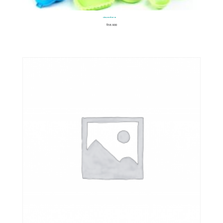
Licuadora
$
56.900