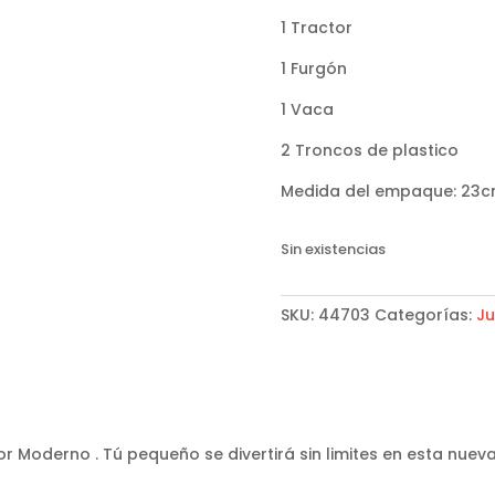
1 Tractor
1 Furgón
1 Vaca
2 Troncos de plastico
Medida del empaque: 23cm
Sin existencias
SKU:
44703
Categorías:
Ju
r Moderno . Tú pequeño se divertirá sin limites en esta nuev