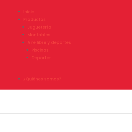
Inicio
Productos
Juguetería
Montables
Aire libre y deportes
Piscinas
Deportes
¿Quiénes somos?