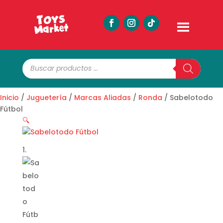
Búsqueda
de
productos
Inicio
/
Juguetería
/
Marcas Aliadas
/
Ronda
/ Sabelotodo
Fútbol
🔍