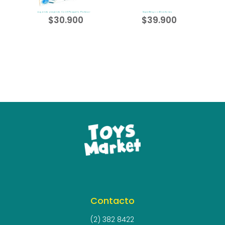
Jugando y Leyendo Con El Pequeño Profesor
Súper Bingo x 40 cartones
$
30.900
$
39.900
Contacto
(2) 382 8422