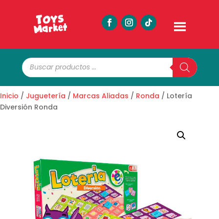
Búsqueda
de
productos
Inicio
/
Juguetería
/
Marcas Aliadas
/
Ronda
/ Lotería
Diversión Ronda