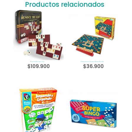
Productos relacionados
Rummy De Lujo Lata
Crucigrama Clásico Marca Ronda
$
109.900
$
36.900