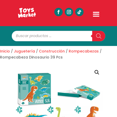
Búsqueda
de
productos
Inicio
/
Juguetería
/
Construcción
/
Rompecabezas
/
Rompecabeza Dinosaurio 39 Pcs