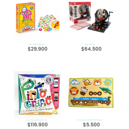
Juego Agilizate Mira bien
Bingo Balotera
$
29.900
$
64.500
Juego Pintografic Marca Ronda
Rompecabezas 3D de Velcro Pequeño
$
116.900
$
5.500