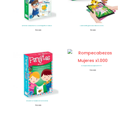
Mi Primer Abecedario Con El Pequeño Profesor
Lotería Bilingüe Naturaleza Ronda
$
30.900
$
31.900
Rompecabezas Mujeres x1.000
$
49.900
Encuentra Parejitas Smart Games
$
30.900