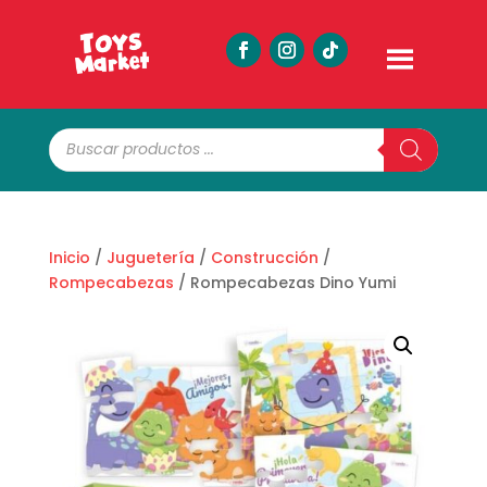
Búsqueda
de
productos
Inicio
/
Juguetería
/
Construcción
/
Rompecabezas
/ Rompecabezas Dino Yumi