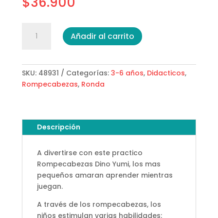
$
36.900
Rompecabezas
Añadir al carrito
Dino
Yumi
cantidad
SKU:
48931
Categorías:
3-6 años
,
Didacticos
,
Rompecabezas
,
Ronda
Descripción
A divertirse con este practico
Rompecabezas Dino Yumi, los mas
pequeños amaran aprender mientras
juegan.
A través de los rompecabezas, los
niños estimulan varias habilidades: