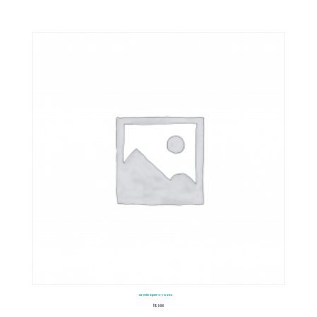
Set Helicóptero Y Moto
$
11.900