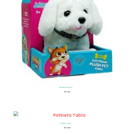
Mi Primera Mascota
$
43.900
Patineta Tabla
$
134.900