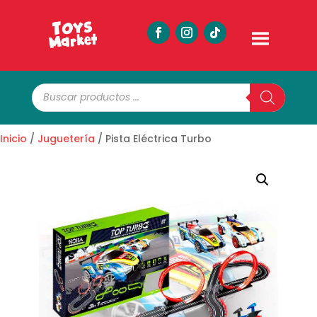
Búsqueda
de
productos
Inicio
/
Juguetería
/ Pista Eléctrica Turbo